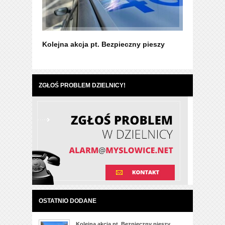
Kolejna akcja pt. Bezpieczny pieszy
Życzenia 
ZGŁOŚ PROBLEM DZIELNICY!
OSTATNIO DODANE
Kolejna akcja pt. Bezpieczny pieszy