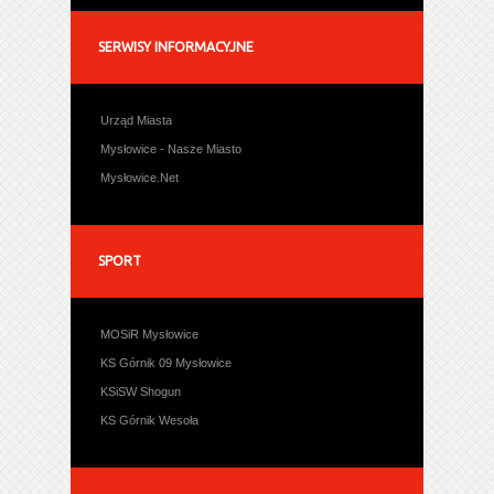
SERWISY INFORMACYJNE
Urząd Miasta
Mysłowice - Nasze Miasto
Mysłowice.Net
SPORT
MOSiR Mysłowice
KS Górnik 09 Mysłowice
KSiSW Shogun
KS Górnik Wesoła