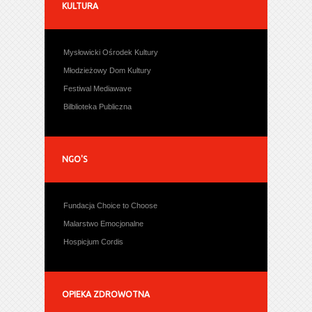
KULTURA
Mysłowicki Ośrodek Kultury
Młodzieżowy Dom Kultury
Festiwal Mediawave
Bilblioteka Publiczna
NGO'S
Fundacja Choice to Choose
Malarstwo Emocjonalne
Hospicjum Cordis
OPIEKA ZDROWOTNA