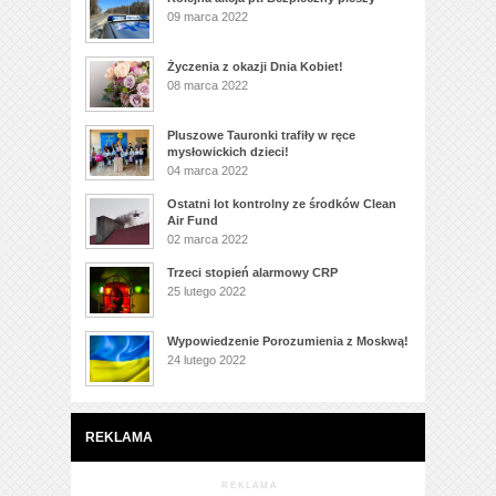
09 marca 2022
Życzenia z okazji Dnia Kobiet!
08 marca 2022
Pluszowe Tauronki trafiły w ręce
mysłowickich dzieci!
04 marca 2022
Ostatni lot kontrolny ze środków Clean
Air Fund
02 marca 2022
Trzeci stopień alarmowy CRP
25 lutego 2022
Wypowiedzenie Porozumienia z Moskwą!
24 lutego 2022
REKLAMA
R E K L A M A