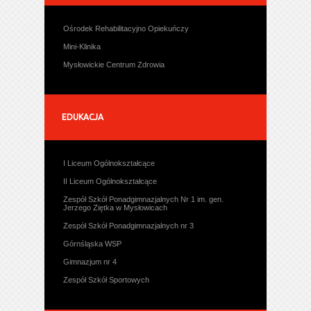
Ośrodek Rehabilitacyjno Opiekuńczy
Mini-Klinika
Mysłowickie Centrum Zdrowia
EDUKACJA
I Liceum Ogólnokształcące
II Liceum Ogólnokształcące
Zespół Szkół Ponadgimnazjalnych Nr 1 im. gen.
Jerzego Ziętka w Mysłowicach
Zespół Szkół Ponadgimnazjalnych nr 3
Górnśląska WSP
Gimnazjum nr 4
Zespół Szkół Sportowych