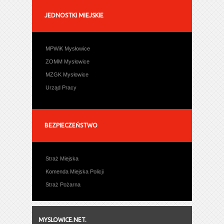
JEDNOSTKI MIEJSKIE
MPWiK Mysłowice
ZOMM Mysłowice
MZGK Mysłowice
Urząd Pracy
BEZPIECZEŃSTWO
Straż Miejska
Komenda Miejska Policji
Straż Pożarna
MYSLOWICE.NET.