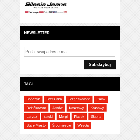
NEWSLETTER
TAGI
Bończyk
Brzezinka
Brzęczkowice
Ćmok
Dziećkowice
Janów
Kosztowy
Krasowy
Larysz
Ławki
Morgi
Piasek
Słupna
Stare Miasto
Śródmieście
Wesoła