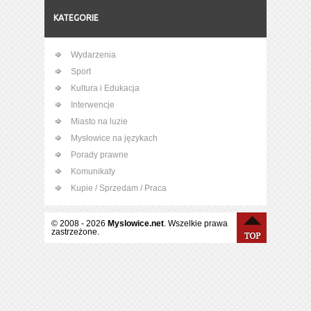
KATEGORIE
Wydarzenia
Sport
Kultura i Edukacja
Interwencje
Miasto na luzie
Mysłowice na językach
Porady prawne
Komunikaty
Kupie / Sprzedam / Praca
© 2008 - 2026
Myslowice.net
. Wszelkie prawa
zastrzeżone.