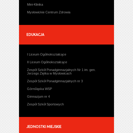
Mini-Klinika
Mysłowickie Centrum Zdrowia
EDUKACJA
I Liceum Ogólnokształcące
II Liceum Ogólnokształcące
Zespół Szkół Ponadgimnazjalnych Nr 1 im. gen.
Jerzego Ziętka w Mysłowicach
Zespół Szkół Ponadgimnazjalnych nr 3
Górnśląska WSP
Gimnazjum nr 4
Zespół Szkół Sportowych
JEDNOSTKI MIEJSKIE