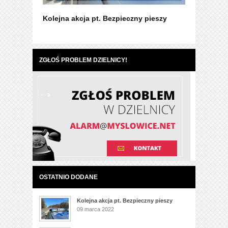
Kolejna akcja pt. Bezpieczny pieszy
Życzenia 
ZGŁOŚ PROBLEM DZIELNICY!
OSTATNIO DODANE
Kolejna akcja pt. Bezpieczny pieszy
09 marca 2022