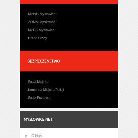
MPWiK Mysłowice
ZOMM Mysłowice
MZGK Mysłowice
Urząd Pracy
BEZPIECZEŃSTWO
Straż Miejska
Komenda Miejska Policji
Straż Pożarna
MYSLOWICE.NET.
O Nas..