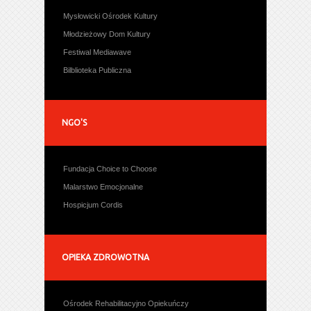
Mysłowicki Ośrodek Kultury
Młodzieżowy Dom Kultury
Festiwal Mediawave
Bilblioteka Publiczna
NGO'S
Fundacja Choice to Choose
Malarstwo Emocjonalne
Hospicjum Cordis
OPIEKA ZDROWOTNA
Ośrodek Rehabilitacyjno Opiekuńczy